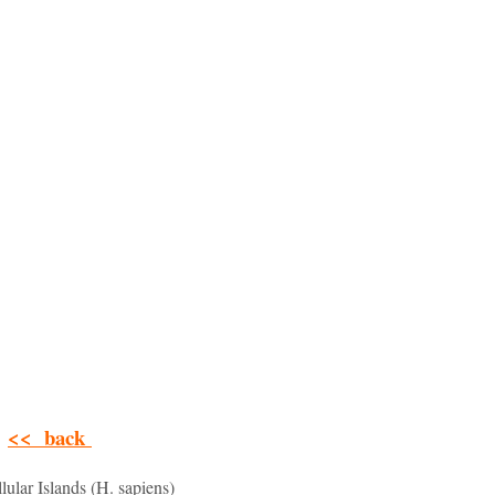
<< back
lular Islands (H. sapiens)