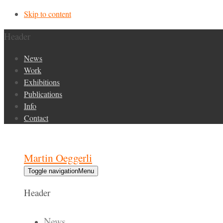
Skip to content
Header
News
Work
Exhibitions
Publications
Info
Contact
Martin Oeggerli
Toggle navigation
Menu
Header
News