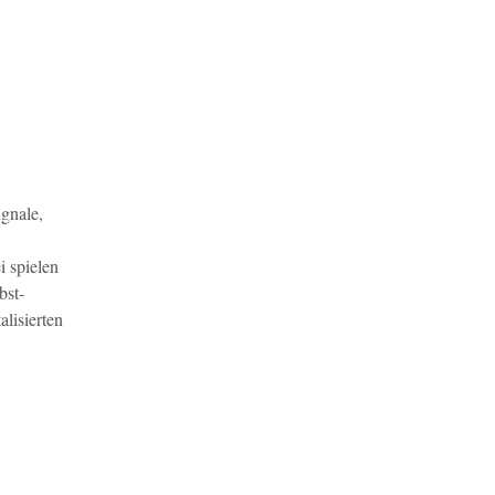
gnale,
i spielen
bst-
lisierten