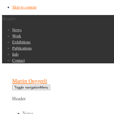
Skip to content
Header
News
Work
Exhibitions
Publications
Info
Contact
Martin Oeggerli
Toggle navigation
Menu
Header
News