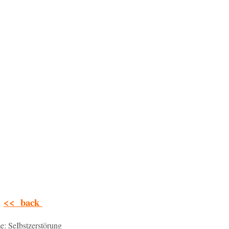
<< back
: SeIbstzerstörung