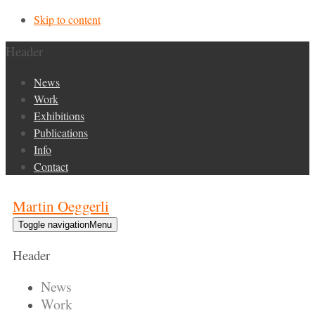
Skip to content
Header
News
Work
Exhibitions
Publications
Info
Contact
Martin Oeggerli
Toggle navigation
Menu
Header
News
Work