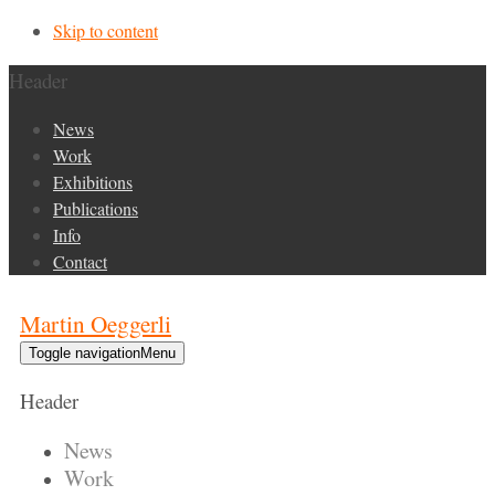
Skip to content
Header
News
Work
Exhibitions
Publications
Info
Contact
Martin Oeggerli
Toggle navigation
Menu
Header
News
Work