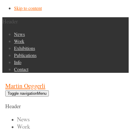
Skip to content
Header
News
Work
Exhibitions
Publications
Info
Contact
Martin Oeggerli
Toggle navigation
Menu
Header
News
Work