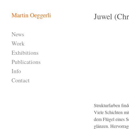
Skip to content
Juwel (Chr
Martin Oeggerli
Header
News
Work
Exhibitions
Publications
Info
Contact
Header Widgets
Strukturfarben fin
Viele Schichten m
dem Flügel eines S
glänzen. Hervorrag