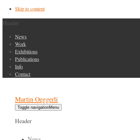
Skip to content
Header
News
Work
Exhibitions
Publications
Info
Contact
Martin Oeggerli
Toggle navigation
Menu
Header
News