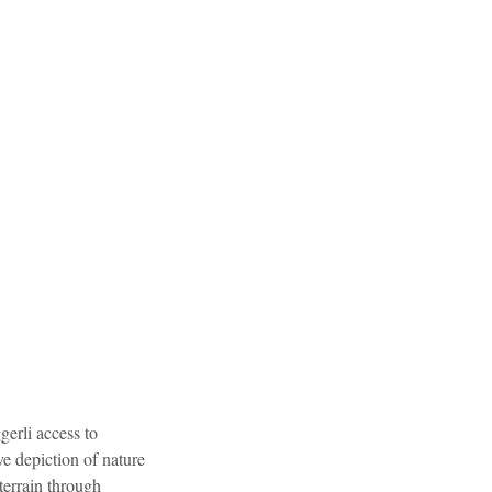
gerli access to
ve depiction of nature
 terrain through